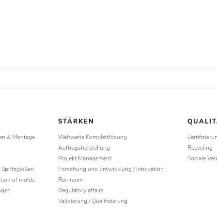
N
STÄRKEN
QUALI
gen & Montage
Weltweite Komplettlösung
Zertifizieru
Auftragsherstellung
Recycling
Projekt Management
Soziale Ve
 Spritzgießen
Forschung und Entwicklung / Innovation
tion of molds
Reinraum
ngen
Regulatory affairs
Validierung / Qualifizierung